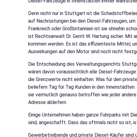
Diesel-Fahrzeuge in Innenstädten immer wahrschei
Denn nicht nur in Stuttgart ist die Schadstoffbel
auf Nachrüstungen bei den Diesel-Fahrzeugen, um d
Frankreich oder Großbritannien ist sie ohnehin sch
ist Rechtsanwalt Dr. Gerrit W. Hartung sicher. Mit
kommen werden. Es ist das effizienteste Mittel, u
Auswirkungen auf den Motor sind noch nicht festges
Die Entscheidung des Verwaltungsgerichts Stuttga
wären davon voraussichtlich alle Diesel-Fahrzeuge
die Grenzwerte nicht einhalten. Was für den privat
beliefern Tag für Tag Kunden in den Innenstädten.
sie vermutlich genauso betroffen wie jeder andere
Adresse abliefern.
Einige Unternehmen haben ganze Fuhrparks mit Dies
sind, angeschafft. Dass das oftmals nicht so ist, i
Gewerbetreibende und private Diesel-Käufer sind 