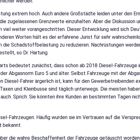
nlicher werden.
astung extrem hoch. Auch andere Großstädte leiden unter den Emi
ie zugelassenen Grenzwerte einzuhalten. Aber die Diskussion um
on viel weiter vorangeschritten. Dieser Entwicklung wird sich De
 anderen Worten hält es der erfahrene Jurist für sehr wahrscheinl
m die Schadstoffbelastung zu reduzieren. Nachrüstungen werden
tellt, so Dr. Hartung.
rts bedeutet zunächst, dass schon ab 2018 Diesel-Fahrzeuge in 
 der Abgasnorm Euro 5 und älter. Selbst Fahrzeuge mit der Abga
en Diesel-Fahrer ärgerlich ist, kann für den Gewerbetreibenden e
 Taxen und Kleinbusse sind täglich unterwegs. Die meisten hab
 auch. Sprich: Sie könnten ihre Kunden an bestimmten Tagen nic
el-Fahrzeugen. Häufig wurden sie im Vertrauen auf die Versprec
st bekannt.
über die wahre Beschaffenheit der Fahrzeuge getäuscht worden.