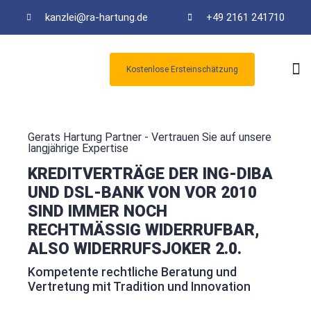
kanzlei@ra-hartung.de
+49 2161 241710
Kostenlose Ersteinschätzung
Kos
Gerats Hartung Partner - Vertrauen Sie auf unsere
langjährige Expertise
KREDITVERTRÄGE DER ING-DIBA
UND DSL-BANK VON VOR 2010
SIND IMMER NOCH
RECHTMÄSSIG WIDERRUFBAR, A
LSO WIDERRUFSJOKER 2.0.
Kompetente rechtliche Beratung und
Vertretung mit Tradition und Innovation