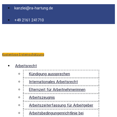
Zum
kanzlei@ra-hartung.de
Inhalt
springen
+49 2161 241710
Kostenlose Ersteinschätzung
Arbeitsrecht
Kündigung aussprechen
Internationales Arbeitsrecht
Elternzeit für Arbeitnehmerinnen
Arbeitszeugnis
Arbeitszeiterfassung für Arbeitgeber
Arbeitsbedingungenrichtlinie bei