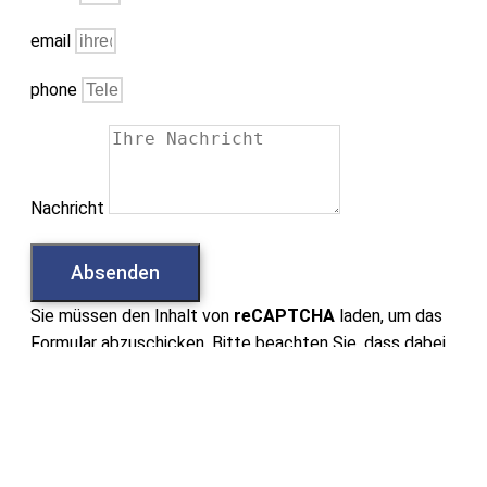
email
phone
Nachricht
Absenden
Sie müssen den Inhalt von
reCAPTCHA
laden, um das
Formular abzuschicken. Bitte beachten Sie, dass dabei
Daten mit Drittanbietern ausgetauscht werden.
Mehr Informationen
Inhalt entsperren
Erforderlichen Service akzeptieren und Inhalte