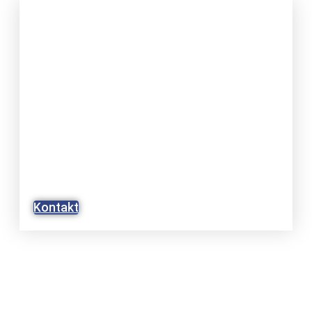
JETZT ANFRAGE
STELLEN
WIR BERATEN SIE GERNE
UMFASSEND UND PERSÖNLICH
BEI IHREM ANLIEGEN.
Kontakt