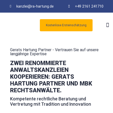
kanzlei@ra-hartung.de
+49 2161 241710
Kostenlose Ersteinschätzung
Kos
Gerats Hartung Partner - Vertrauen Sie auf unsere
langjährige Expertise
ZWEI RENOMMIERTE
ANWALTSKANZLEIEN
KOOPERIEREN: GERATS
HARTUNG PARTNER UND MBK
RECHTSANWÄLTE.
Kompetente rechtliche Beratung und
Vertretung mit Tradition und Innovation