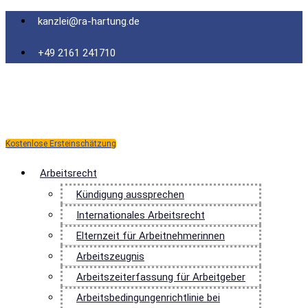
Zum
kanzlei@ra-hartung.de
Inhalt
springen
+49 2161 241710
Kostenlose Ersteinschätzung
Arbeitsrecht
Kündigung aussprechen
Internationales Arbeitsrecht
Elternzeit für Arbeitnehmerinnen
Arbeitszeugnis
Arbeitszeiterfassung für Arbeitgeber
Arbeitsbedingungenrichtlinie bei