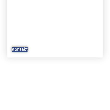
WIR BERATEN SIE GERNE
UMFASSEND UND PERSÖNLICH
BEI IHREM ANLIEGEN.
Kontakt