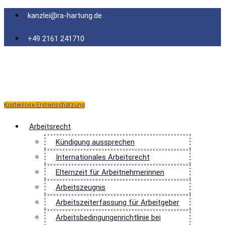
Zum
kanzlei@ra-hartung.de
Inhalt
springen
+49 2161 241710
Kostenlose Ersteinschätzung
Arbeitsrecht
Kündigung aussprechen
Internationales Arbeitsrecht
Elternzeit für Arbeitnehmerinnen
Arbeitszeugnis
Arbeitszeiterfassung für Arbeitgeber
Arbeitsbedingungenrichtlinie bei