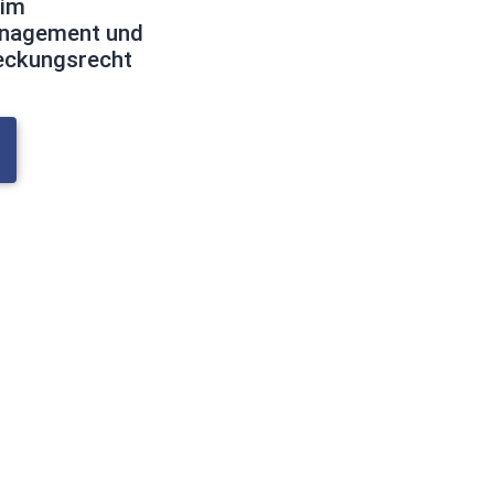
 im
nagement und
eckungsrecht